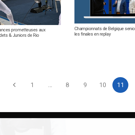
Championnats de Belgique senior
ances prometteuses aux
les finales en replay
ets & Juniors de Rio
1
…
8
9
10
11