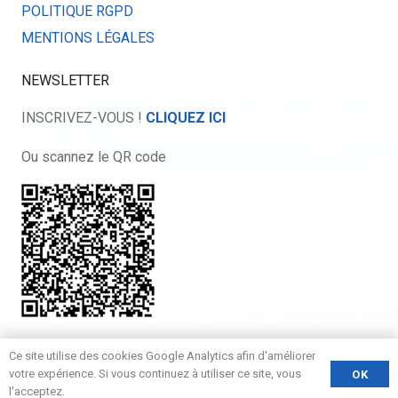
POLITIQUE RGPD
MENTIONS LÉGALES
NEWSLETTER
INSCRIVEZ-VOUS !
CLIQUEZ ICI
Ou scannez le QR code
Ce site utilise des cookies Google Analytics afin d'améliorer
Création de ce site Internet par l’agence web
Atome 9
en
votre expérience. Si vous continuez à utiliser ce site, vous
OK
l'acceptez.
collaboration avec
YouIT
.