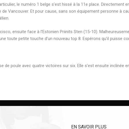
rticulier, le numéro
1 belge
s’est hissé à la 11e place.
Directement e
e de Vancouver. Et pour cause, sans son équipement personne à cau
élien
.
cisco
, ensuite face à l’Estonien
Priinits
Sten
(15-10). Malheureusemen
une toute petite
touche d’un nouveau top 8.
Espérons qu’il puisse
con
e poule avec quatre victoires sur six. Elle s’est ensuite inclinée en
EN SAVOIR PLUS