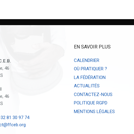
EN SAVOIR PLUS
CALENDRIER
C.E.B.
e, 46
OÙ PRATIQUER ?
ES
LA FÉDÉRATION
ACTUALITÉS
l
CONTACTEZ-NOUS
e, 46
POLITIQUE RGPD
ES
MENTIONS LÉGALES
32 81 30 97 74
ct@ffceb.org