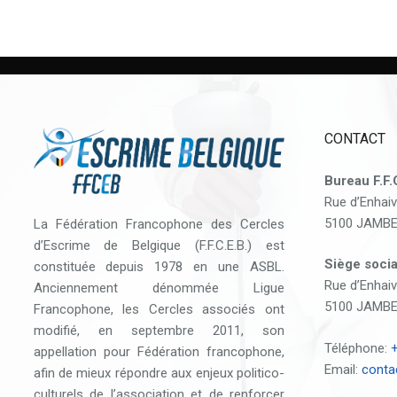
CONTACT
Bureau F.F.
Rue d’Enhaiv
5100 JAMB
La Fédération Francophone des Cercles
d’Escrime de Belgique (F.F.C.E.B.) est
Siège socia
constituée depuis 1978 en une ASBL.
Rue d’Enhaiv
Anciennement dénommée Ligue
5100 JAMB
Francophone, les Cercles associés ont
modifié, en septembre 2011, son
Téléphone:
+
appellation pour Fédération francophone,
Email:
conta
afin de mieux répondre aux enjeux politico-
culturels de l’association et de renforcer