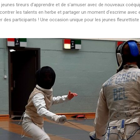
unes tireurs d’apprendre et de s’amuser avec de nouveaux coéquipie
ncontrer les talents en herbe et partager un moment d’escrime avec e
er des participants ! Une occasion unique pour les jeunes fleurettiste