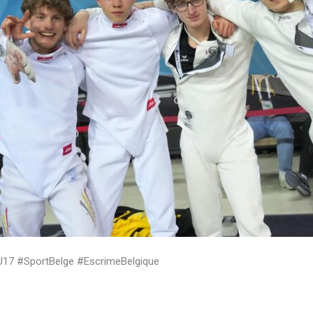
7 #SportBelge #EscrimeBelgique