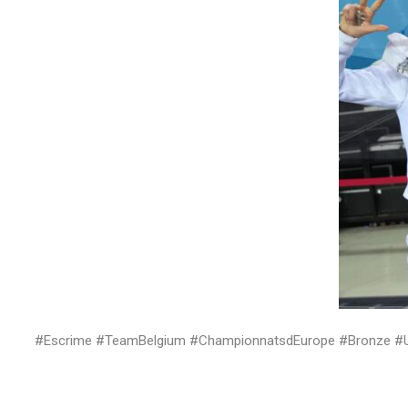
#Escrime #TeamBelgium #ChampionnatsdEurope #Bronze #U1